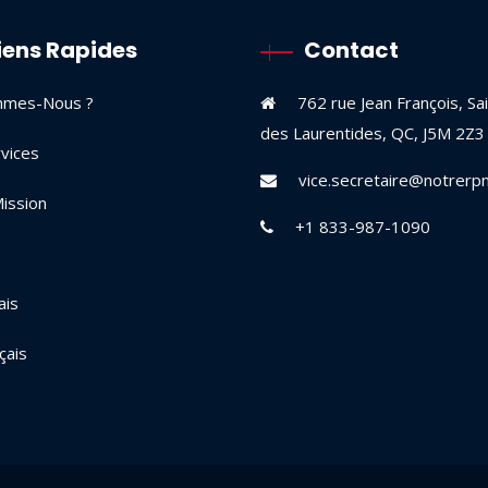
iens Rapides
Contact
mmes-Nous ?
762 rue Jean François, Sai
des Laurentides, QC, J5M 2Z3
vices
vice.secretaire@notrerpn
ission
+1 833-987-1090
ais
çais