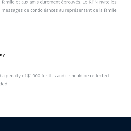
a famille et aux amis durement éprouvés. Le RPN invite les
 messages de condoléances au représentant de la famille.
ary
d a penalty of $1000 for this and it should be reflected
nded